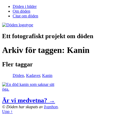
Döden i bilder
Om döden
Citat om döden
Ett fotografiskt projekt om döden
Arkiv för taggen: Kanin
Fler taggar
Döden
,
Kadaver
,
Kanin
Är vi medvetna? →
© Döden har skapats av
Ivanhon
.
Upp ↑