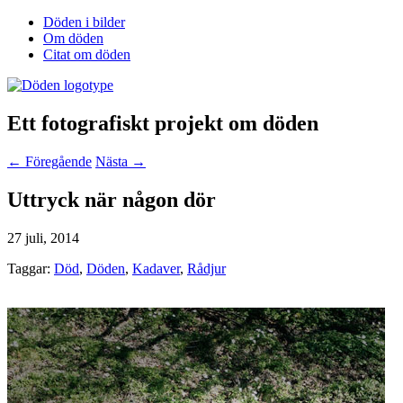
Döden i bilder
Om döden
Citat om döden
Ett fotografiskt projekt om döden
← Föregående
Nästa →
Uttryck när någon dör
27 juli, 2014
Taggar:
Död
,
Döden
,
Kadaver
,
Rådjur