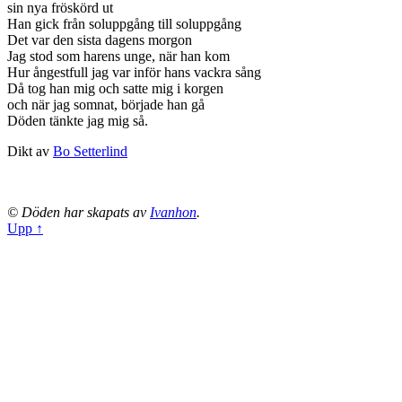
sin nya fröskörd ut
Han gick från soluppgång till soluppgång
Det var den sista dagens morgon
Jag stod som harens unge, när han kom
Hur ångestfull jag var inför hans vackra sång
Då tog han mig och satte mig i korgen
och när jag somnat, började han gå
Döden tänkte jag mig så.
Dikt av
Bo Setterlind
© Döden har skapats av
Ivanhon
.
Upp ↑